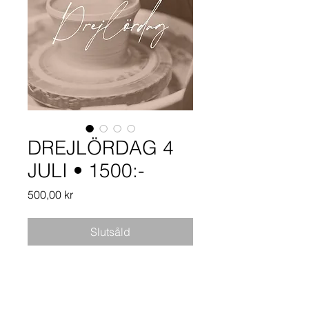
DREJLÖRDAG 4
JULI • 1500:-
Pris
500,00 kr
Slutsåld
På den här kursen fokuserar vi på
enbart på drejning och lägger de
andra teknikerna åt sidan. Du får lära