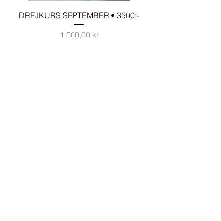
DREJKURS SEPTEMBER • 3500:-
Pris
1 000,00 kr
DREJKURS OKTOBER • 3500:-
Slut i lager
©2026 Nalu Ceramics - Diana Nylén | All rights reserved